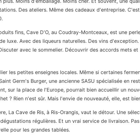
n plus. Moins d'emballage. Moins cher. Et souvent, une qualit
tations. Des ateliers. Même des cadeaux d'entreprise. C'e
0.
oduits fins, Cave D'O, au Coudray-Montceaux, est une perle.
de luxe. Avec des liqueurs naturelles. Des vins d'exception. 
 Discuter avec le sommelier. Découvrir des accords mets et 
blier les petites enseignes locales. Même si certaines fermen
aint Germ's Burger, une ancienne SASU spécialisée en resta
, sur la place de l'Europe, pourrait bien accueillir un nou
het ? Rien n'est sûr. Mais l'envie de nouveauté, elle, est bien
re, La Cave de Ris, à Ris-Orangis, vaut le détour. Une sélec
 dégustations régulières. Et un vrai service de livraison. Pa
lle pour les grandes tablées.