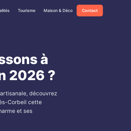
lités
Tourisme
Maison & Déco
Contact
issons à
n 2026 ?
 artisanale, découvrez
ès-Corbeil cette
charme et ses