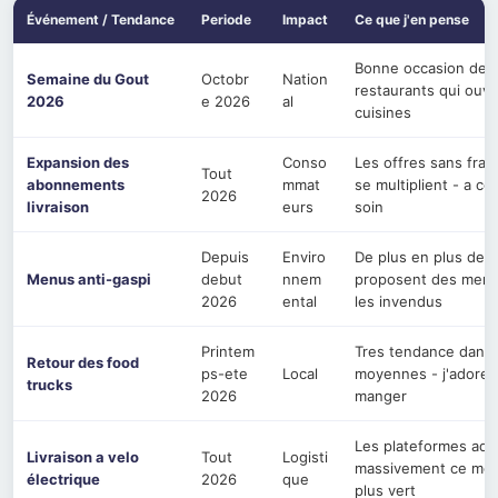
Événement / Tendance
Periode
Impact
Ce que j'en pense
Bonne occasion de d
Semaine du Gout
Octobr
Nation
restaurants qui ouvr
2026
e 2026
al
cuisines
Expansion des
Conso
Les offres sans frais
Tout
abonnements
mmat
se multiplient - a c
2026
livraison
eurs
soin
Depuis
Enviro
De plus en plus de r
Menus anti-gaspi
debut
nnem
proposent des menus
2026
ental
les invendus
Printem
Tres tendance dans l
Retour des food
ps-ete
Local
moyennes - j'adore 
trucks
2026
manger
Les plateformes ado
Livraison a velo
Tout
Logisti
massivement ce mode
électrique
2026
que
plus vert