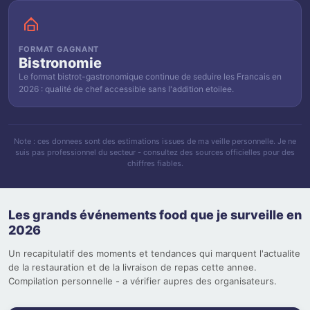
FORMAT GAGNANT
Bistronomie
Le format bistrot-gastronomique continue de seduire les Francais en
2026 : qualité de chef accessible sans l'addition etoilee.
Note : ces donnees sont des estimations issues de ma veille personnelle. Je ne
suis pas professionnel du secteur - consultez des sources officielles pour des
chiffres fiables.
Les grands événements food que je surveille en
2026
Un recapitulatif des moments et tendances qui marquent l'actualite
de la restauration et de la livraison de repas cette annee.
Compilation personnelle - a vérifier aupres des organisateurs.