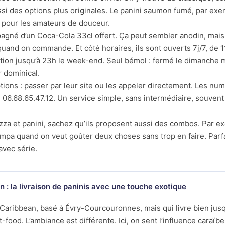
i des options plus originales. Le panini saumon fumé, par exem
t pour les amateurs de douceur.
gné d’un Coca-Cola 33cl offert. Ça peut sembler anodin, mais c
e quand on commande. Et côté horaires, ils sont ouverts 7j/7, de 
ion jusqu’à 23h le week-end. Seul bémol : fermé le dimanche mi
r dominical.
ons : passer par leur site ou les appeler directement. Les num
 06.68.65.47.12. Un service simple, sans intermédiaire, souvent
izza et panini, sachez qu’ils proposent aussi des combos. Par e
ympa quand on veut goûter deux choses sans trop en faire. Parfa
avec série.
: la livraison de paninis avec une touche exotique
h Caribbean, basé à Évry-Courcouronnes, mais qui livre bien j
-food. L’ambiance est différente. Ici, on sent l’influence caraïb