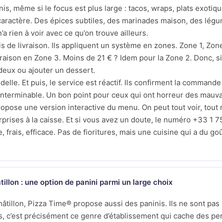
is, même si le focus est plus large : tacos, wraps, plats exotiqu
u caractère. Des épices subtiles, des marinades maison, des lég
’a rien à voir avec ce qu’on trouve ailleurs.
ais de livraison. Ils appliquent un système en zones. Zone 1, Zo
aison en Zone 3. Moins de 21 € ? Idem pour la Zone 2. Donc, si 
eux ou ajouter un dessert.
ndelle. Et puis, le service est réactif. Ils confirment la comman
 interminable. Un bon point pour ceux qui ont horreur des mauva
propose une version interactive du menu. On peut tout voir, tout m
prises à la caisse. Et si vous avez un doute, le numéro +33 1 75
 frais, efficace. Pas de fioritures, mais une cuisine qui a du goût
illon : une option de panini parmi un large choix
hâtillon, Pizza Time® propose aussi des paninis. Ils ne sont pas 
ois, c’est précisément ce genre d’établissement qui cache des per