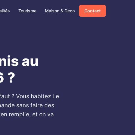
lités
Tourisme
Maison & Déco
Contact
nis au
 ?
faut ? Vous habitez Le
ande sans faire des
ien remplie, et on va