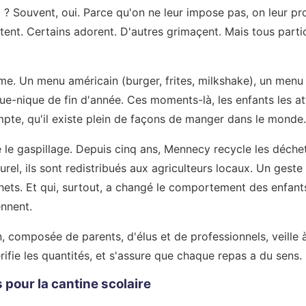
ça ? Souvent, oui. Parce qu'on ne leur impose pas, on leur p
ntent. Certains adorent. D'autres grimaçent. Mais tous part
ème. Un menu américain (burger, frites, milkshake), un menu 
e-nique de fin d'année. Ces moments-là, les enfants les at
te, qu'il existe plein de façons de manger dans le monde.
ntre le gaspillage. Depuis cinq ans, Mennecy recycle les déch
rel, ils sont redistribués aux agriculteurs locaux. Un geste 
ets. Et qui, surtout, a changé le comportement des enfants. 
ennent.
 composée de parents, d'élus et de professionnels, veille à 
rifie les quantités, et s'assure que chaque repas a du sens.
 pour la cantine scolaire