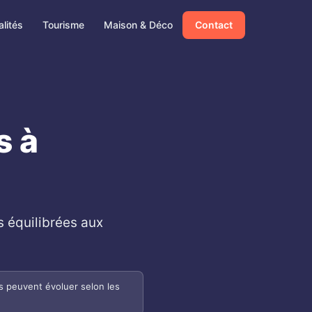
lités
Tourisme
Maison & Déco
Contact
s à
s équilibrées aux
s peuvent évoluer selon les