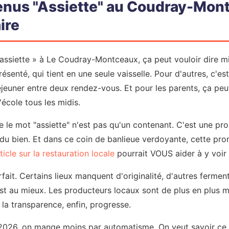
enus "Assiette" au Coudray-Mon
ire
ssiette » à Le Coudray-Montceaux, ça peut vouloir dire mil
résenté, qui tient en une seule vaisselle. Pour d'autres, c'e
éjeuner entre deux rendez-vous. Et pour les parents, ça peu
l'école tous les midis.
ue le mot "assiette" n'est pas qu'un contenant. C'est une pr
 du bien. Et dans ce coin de banlieue verdoyante, cette pro
ticle sur la restauration locale
pourrait VOUS aider à y voir p
rfait. Certains lieux manquent d'originalité, d'autres fermen
t au mieux. Les producteurs locaux sont de plus en plus mis
la transparence, enfin, progresse.
 2026, on mange moins par automatisme. On veut savoir ce