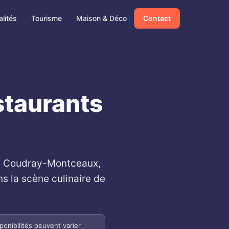
lités
Tourisme
Maison & Déco
Contact
staurants
 au Coudray-Montceaux,
s la scène culinaire de
onibilités peuvent varier