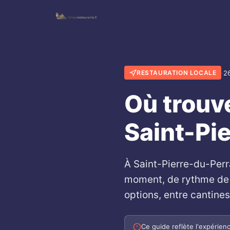
·
26
RESTAURATION LOCALE
Où trouv
Saint-Pi
À Saint-Pierre-du-Perra
moment, de rythme de v
options, entre cantines
Ce guide reflète l'expérien