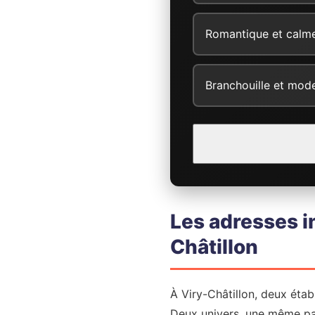
Romantique et calm
Branchouille et mod
Les adresses i
Châtillon
À Viry-Châtillon, deux étab
Deux univers, une même pa