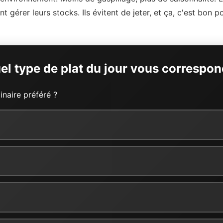
ent gérer leurs stocks. Ils évitent de jeter, et ça, c'est bon 
el type de plat du jour vous correspon
inaire préféré ?