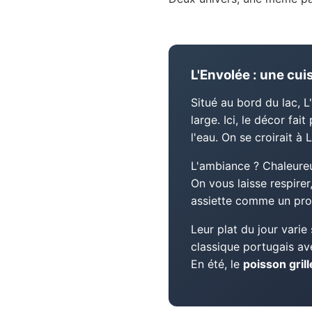
L'Envolée : une cui
Situé au bord du lac, L
large. Ici, le décor fai
l'eau. On se croirait 
L'ambiance ? Chaleureus
On vous laisse respirer
assiette comme un pro
Leur plat du jour varie
classique portugais ave
En été, le
poisson gril