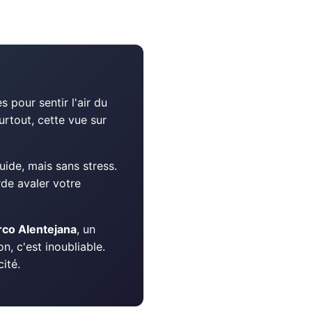
 pour sentir l'air du
surtout, cette vue sur
uide, mais sans stress.
rde avaler votre
rco Alentejana
, un
n, c'est inoubliable.
cité.