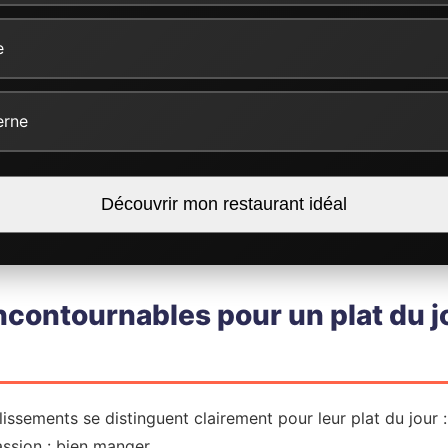
e
erne
Découvrir mon restaurant idéal
ncontournables pour un plat du jo
lissements se distinguent clairement pour leur plat du jour 
ssion : bien manger.