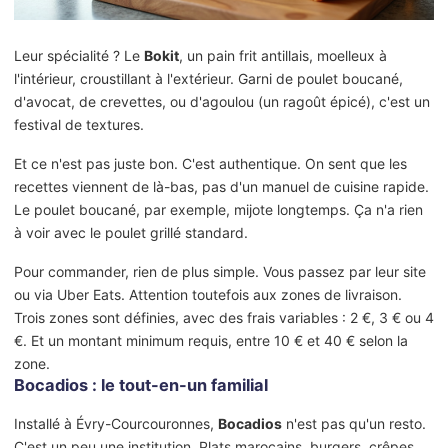
Leur spécialité ? Le
Bokit
, un pain frit antillais, moelleux à
l'intérieur, croustillant à l'extérieur. Garni de poulet boucané,
d'avocat, de crevettes, ou d'agoulou (un ragoût épicé), c'est un
festival de textures.
Et ce n'est pas juste bon. C'est authentique. On sent que les
recettes viennent de là-bas, pas d'un manuel de cuisine rapide.
Le poulet boucané, par exemple, mijote longtemps. Ça n'a rien
à voir avec le poulet grillé standard.
Pour commander, rien de plus simple. Vous passez par leur site
ou via Uber Eats. Attention toutefois aux zones de livraison.
Trois zones sont définies, avec des frais variables : 2 €, 3 € ou 4
€. Et un montant minimum requis, entre 10 € et 40 € selon la
zone.
Bocadios : le tout-en-un familial
Installé à Évry-Courcouronnes,
Bocadios
n'est pas qu'un resto.
C'est un peu une institution. Plats marocains, burgers, crêpes