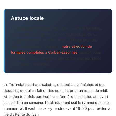
Astuce locale
La possibilité de manger sur place, même si les tables
sont limitées, ajoute un plus non négligeable. Ça va
vous permettre de souffler un peu, loin du bruit des
allées marchandes. D'ailleurs,
notre sélection de
formules complètes à Corbeil-Essonnes
pourrait vous
intéresser si vous cherchez une option plus équilibrée
sur plusieurs semaines.
L'offre inclut aussi des salades, des boissons fraîches et des
desserts, ce qui en fait un lieu complet pour un repas du midi.
Attention toutefois aux horaires : fermé le dimanche, et ouvert
jusqu'à 19h en semaine, l'établissement suit le rythme du centre
commercial. Il vaut mieux s'y rendre avant 18h30 pour éviter la
file d'attente du rush.