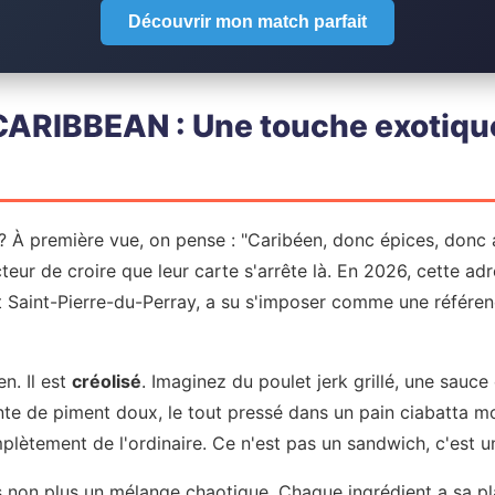
Découvrir mon match parfait
RIBBEAN : Une touche exotique
première vue, on pense : "Caribéen, donc épices, donc ac
teur de croire que leur carte s'arrête là. En 2026, cette adr
 Saint-Pierre-du-Perray, a su s'imposer comme une référen
en. Il est
créolisé
. Imaginez du poulet jerk grillé, une sauc
nte de piment doux, le tout pressé dans un pain ciabatta mo
lètement de l'ordinaire. Ce n'est pas un sandwich, c'est 
as non plus un mélange chaotique. Chaque ingrédient a sa pl