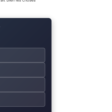
 fait bien les choses
?