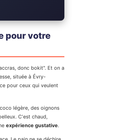
 pour votre
cras, donc bokit". Et on a
esse, située à Évry-
ce pour ceux qui veulent
e coco légère, des oignons
elleux. C'est chaud,
une
expérience gustative
.
ace. Le pain ne se déchire