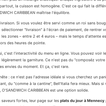
partout, la cuisson est homogène. C'est ce qui fait la diffé
NDWICH CARIBBEAN maîtrise l'équilibre.
e livraison. Si vous voulez être servi comme un roi sans boug
e sélectionner "livraison" à l'écran de paiement, de rentrer v
on les zones – entre 2 et 4 euros – mais le temps d'attente 
hors des heures de pointe.
, c'est l'interactivité du menu en ligne. Vous pouvez voir le
 légèrement la garniture. Ce n'est pas du "composéz votre 
es envies du moment. Et ça, c'est rare.
nête : ce n'est pas l'adresse idéale si vous cherchez un pani
ant, du "comme à la cantine", Bell'Italia fera mieux. Mais s
, O'SANDWICH CARIBBEAN est une option solide.
s saveurs fortes, leur page sur les
plats du jour à Mennecy