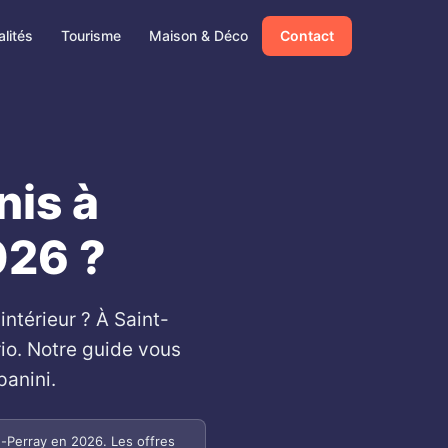
lités
Tourisme
Maison & Déco
Contact
nis à
026 ?
intérieur ? À Saint-
io. Notre guide vous
panini.
u-Perray en 2026. Les offres