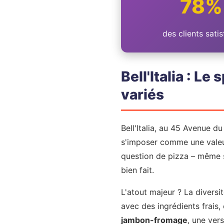
78%
des clients satis
Bell'Italia : L
variés
Bell'Italia, au 45 Avenue du
s'imposer comme une valeur
question de pizza – même s
bien fait.
L'atout majeur ? La diversi
avec des ingrédients frais,
jambon-fromage
, une ver